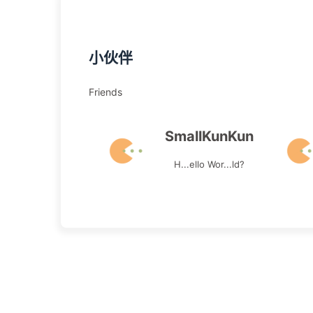
小伙伴
Friends
SmallKunKun
H...ello Wor...ld?